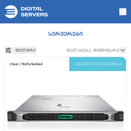
სერვერები
ფილტრი
დალაგება: მიმდინარე
Clear / Refurbished
ᲡᲐᲣᲙᲔᲗᲔᲡᲝ ᲨᲔᲗᲐᲕᲐᲖᲔᲑᲐ