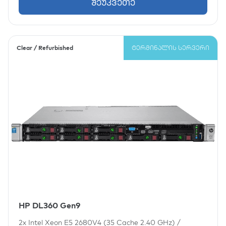
შეუკვეთე
Clear / Refurbished
ᲢᲔᲠᲛᲘᲜᲐᲚᲘᲡ ᲡᲔᲠᲕᲔᲠᲘ
HP DL360 Gen9
2x
Intel Xeon E5 2680V4 (35 Cache 2.40 GHz)
/