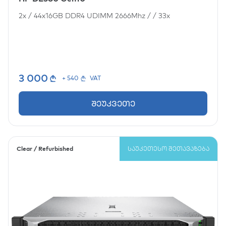
2x
/
44x16GB DDR4 UDIMM 2666Mhz
/
/
33x
3 000
+ 540
VAT
შეუკვეთე
Clear / Refurbished
ᲡᲐᲣᲙᲔᲗᲔᲡᲝ ᲨᲔᲗᲐᲕᲐᲖᲔᲑᲐ