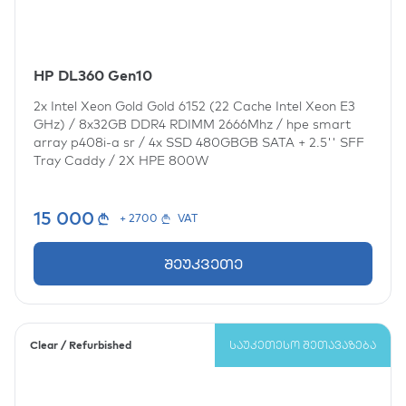
HP DL360 Gen10
2x
Intel Xeon Gold Gold 6152 (22 Cache Intel Xeon E3
GHz)
/
8x32GB DDR4 RDIMM 2666Mhz
/
hpe smart
array p408i-a sr
/
4x
SSD 480GBGB SATA + 2.5'' SFF
Tray Caddy /
2X HPE 800W
15 000
+ 2700
VAT
შეუკვეთე
Clear / Refurbished
ᲡᲐᲣᲙᲔᲗᲔᲡᲝ ᲨᲔᲗᲐᲕᲐᲖᲔᲑᲐ