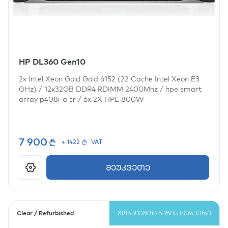
HP DL360 Gen10
2x
Intel Xeon Gold Gold 6152 (22 Cache Intel Xeon E3
GHz)
/
12x32GB DDR4 RDIMM 2400Mhz
/
hpe smart
array p408i-a sr
/
6x
2X HPE 800W
7 900
+ 1422
VAT
შეუკვეთე
Clear / Refurbished
ᲛᲝᲜᲐᲪᲔᲛᲗᲐ ᲑᲐᲖᲘᲡ ᲡᲔᲠᲕᲔᲠᲘ