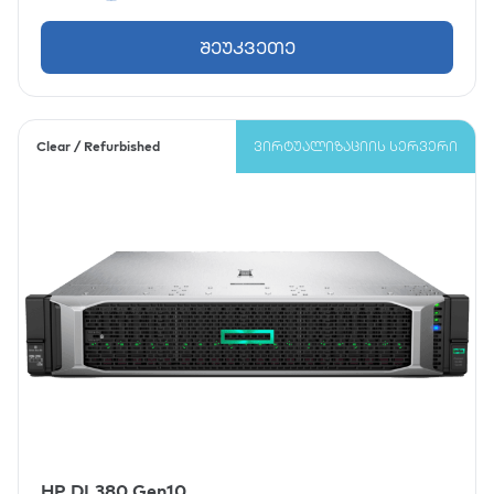
შეუკვეთე
Clear / Refurbished
ᲕᲘᲠᲢᲣᲐᲚᲘᲖᲐᲪᲘᲘᲡ ᲡᲔᲠᲕᲔᲠᲘ
HP DL380 Gen10