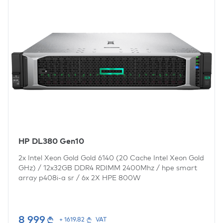
HP DL380 Gen10
2x
Intel Xeon Gold Gold 6140 (20 Cache Intel Xeon Gold
GHz)
/
12x32GB DDR4 RDIMM 2400Mhz
/
hpe smart
array p408i-a sr
/
6x
2X HPE 800W
8 999
+ 1619.82
VAT