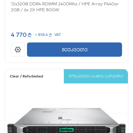
12x32GB DDR4 RDIMM 2400Mhz
/
HPE Array P440ar
2GB
/
6x
2X HPE 800W
4 770
+ 858.6
VAT
შეუკვეთე
Clear / Refurbished
ᲛᲝᲜᲐᲪᲔᲛᲗᲐ ᲑᲐᲖᲘᲡ ᲡᲔᲠᲕᲔᲠᲘ