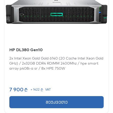
HP DL380 Gen10
2x
Intel Xeon Gold Gold 6140 (20 Cache Intel Xeon Gold
GHz)
/
2x32GB DDR4 RDIMM 2400Mhz
/
hpe smart
array p408i-a sr
/
8x
HPE 750W
7 900
+ 1422
VAT
შეუკვეთე