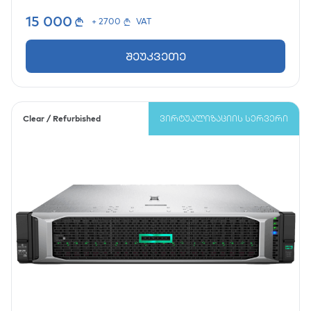
15 000
+ 2700
VAT
შეუკვეთე
Clear / Refurbished
ᲕᲘᲠᲢᲣᲐᲚᲘᲖᲐᲪᲘᲘᲡ ᲡᲔᲠᲕᲔᲠᲘ