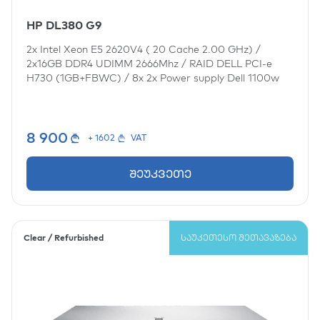
HP DL380 G9
2x
Intel Xeon E5 2620V4 ( 20 Cache 2.00 GHz)
/
2x16GB DDR4 UDIMM 2666Mhz
/
RAID DELL PCI-e
H730 (1GB+FBWC)
/
8x
2x Power supply Dell 1100w
8 900
+ 1602
VAT
შეუკვეთე
Clear / Refurbished
ᲡᲐᲣᲙᲔᲗᲔᲡᲝ ᲨᲔᲗᲐᲕᲐᲖᲔᲑᲐ