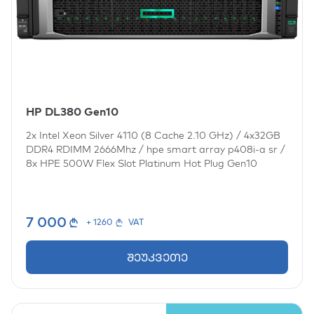
HP DL380 Gen10
2x
Intel Xeon Silver 4110 (8 Cache 2.10 GHz)
/
4x32GB
DDR4 RDIMM 2666Mhz
/
hpe smart array p408i-a sr
/
8x
HPE 500W Flex Slot Platinum Hot Plug Gen10
7 000
+ 1260
VAT
შეუკვეთე