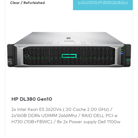
Clear / Refurbished
ᲡᲐᲣᲙᲔᲗᲔᲡᲝ ᲨᲔᲗᲐᲕᲐᲖᲔᲑᲐ
HP DL380 Gen10
2x
Intel Xeon E5 2620V4 ( 20 Cache 2.00 GHz)
/
2x16GB DDR4 UDIMM 2666Mhz
/
RAID DELL PCI-e
H730 (1GB+FBWC)
/
8x
2x Power supply Dell 1100w