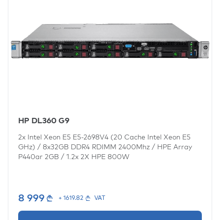
HP DL360 G9
2x
Intel Xeon E5 E5-2698V4 (20 Cache Intel Xeon E5
GHz)
/
8x32GB DDR4 RDIMM 2400Mhz
/
HPE Array
P440ar 2GB
/
1.2x
2X HPE 800W
8 999
+ 1619.82
VAT